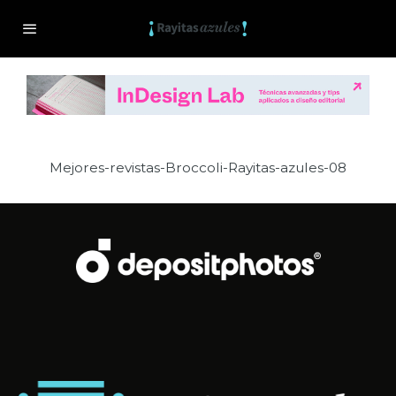
Mejores-revistas-Broccoli-Rayitas-azules-08