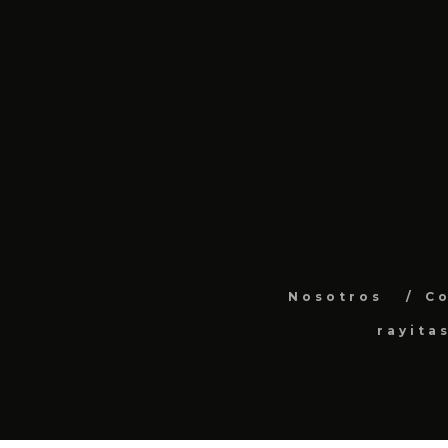
Nosotros
C
rayita