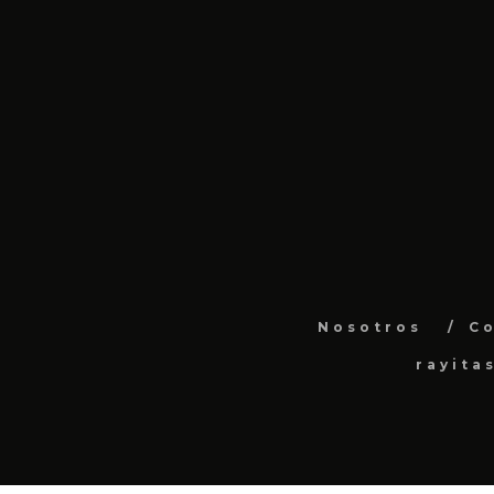
Nosotros
C
rayita