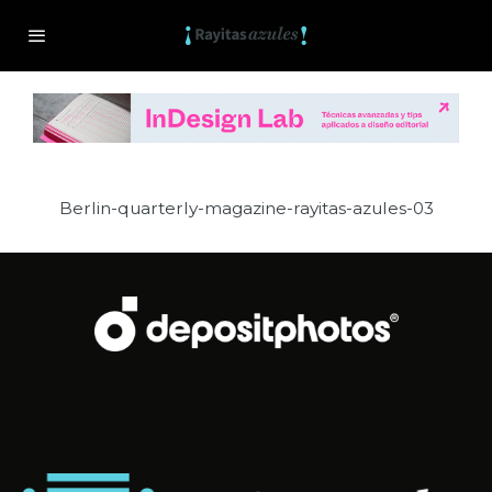
Berlin-quarterly-magazine-rayitas-azules-03