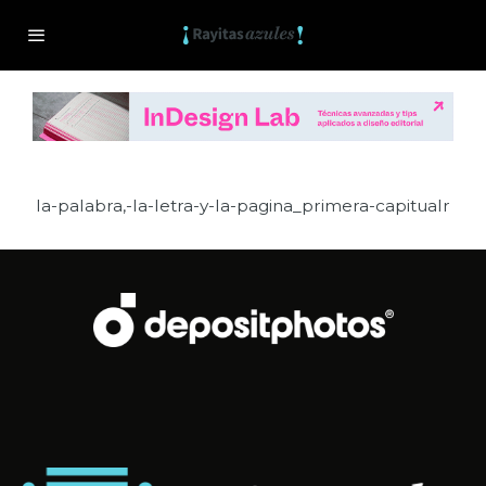
la-palabra,-la-letra-y-la-pagina_primera-capitualr