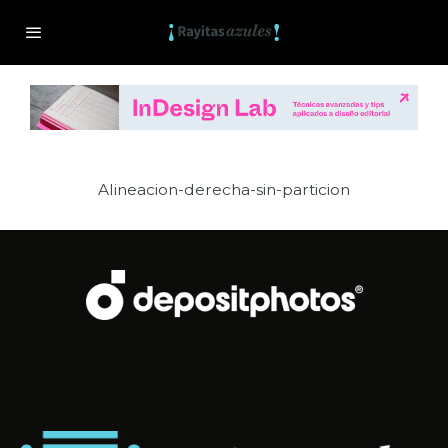
Alineacion-derecha-sin-particion