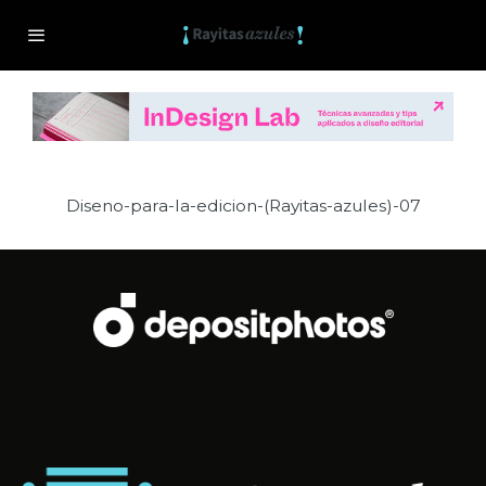
Diseno-para-la-edicion-(Rayitas-azules)-07