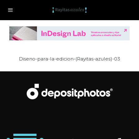
Diseno-para-la-edicion-(Rayitas-azules)-03