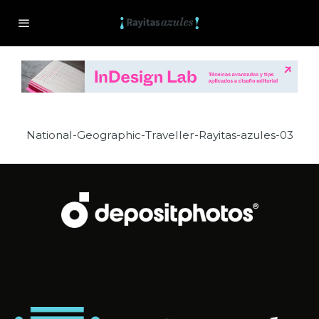
National-Geographic-Traveller-Rayitas-azules-03