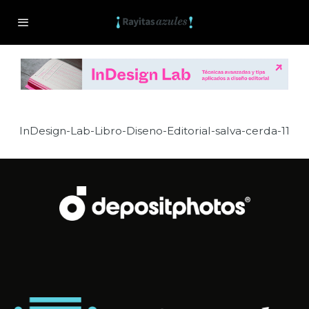
InDesign-Lab-Libro-Diseno-Editorial-salva-cerda-11