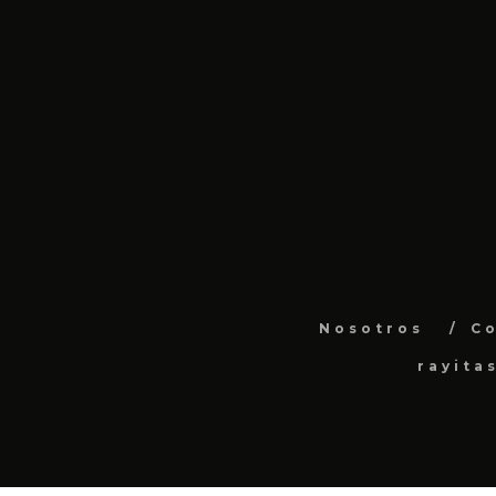
Nosotros
C
rayita