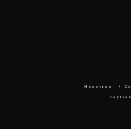
Nosotros
C
rayita