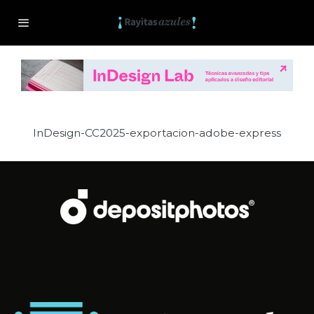
InDesign-CC2025-exportacion-adobe-express