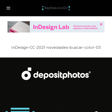
InDesign-CC-2021-novedades-buscar-color-03