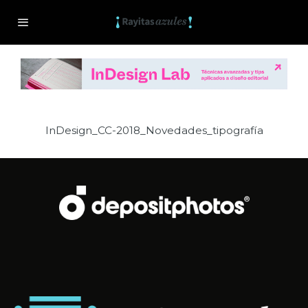
InDesign_CC-2018_Novedades_tipografía