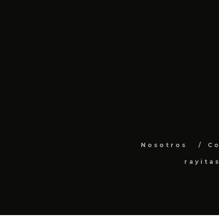
Nosotros
C
rayita