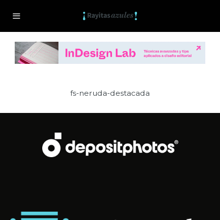
fs-neruda-destacada