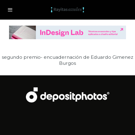
segundo premio- encuadernación de Eduardo Gimenez
Burgos