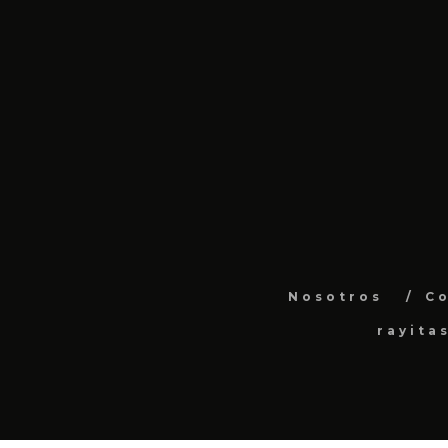
Nosotros
C
rayita