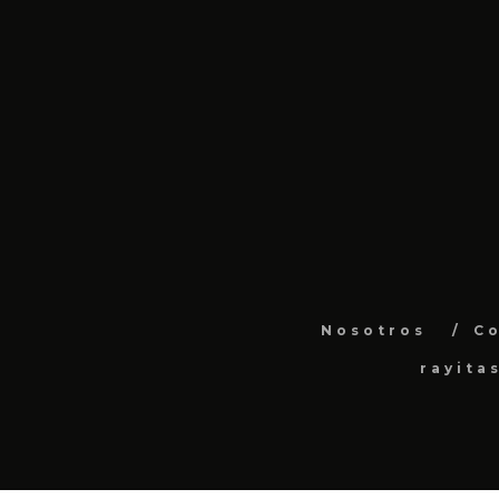
Nosotros
C
rayita