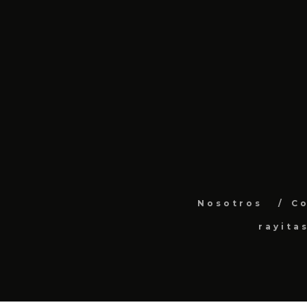
Nosotros
C
rayita