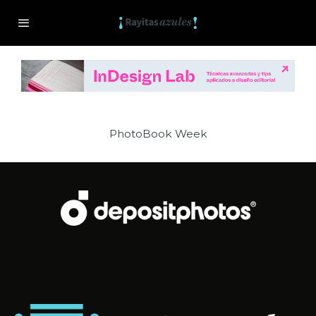
PhotoBook Week