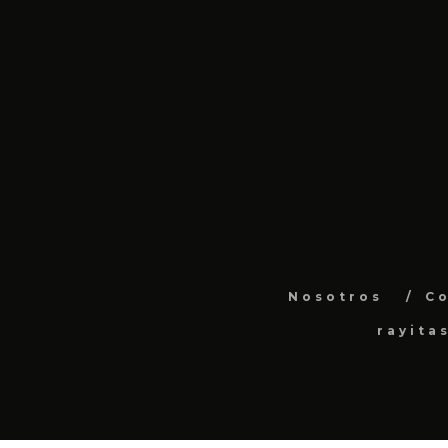
Nosotros
C
rayita