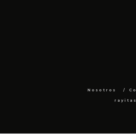
Nosotros
C
rayita