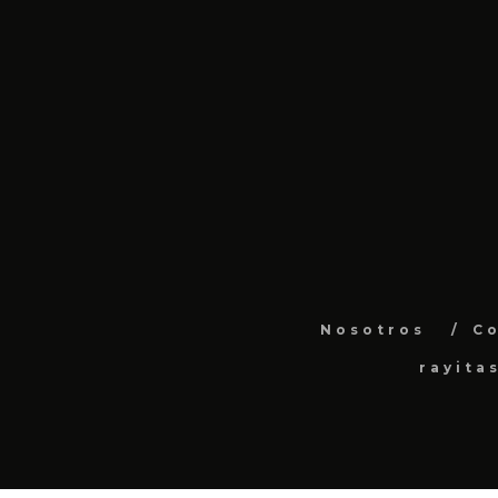
Nosotros
C
rayita