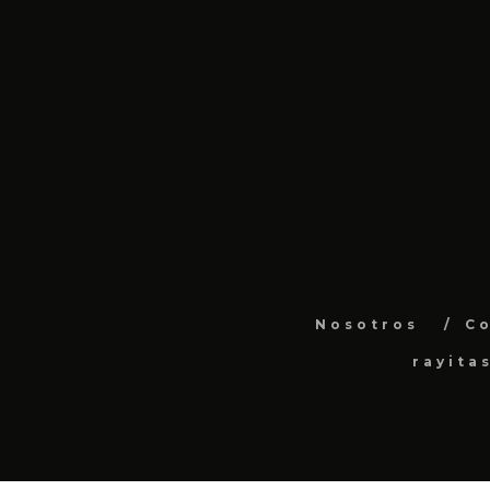
Nosotros
C
rayita