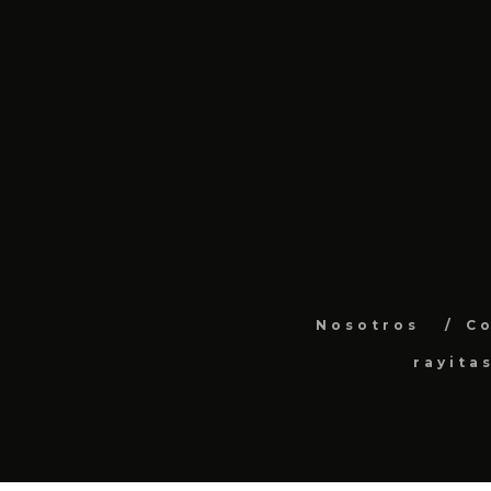
Nosotros
C
rayita