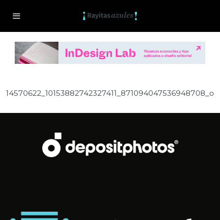
14570622_10153882742327411_871094047536948708_o