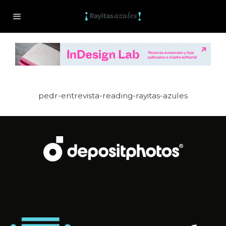
pedr-entrevista-reading-rayitas-azules