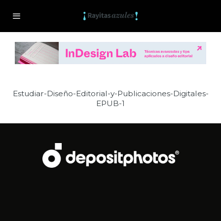
Estudiar-Diseño-Editorial-y-Publicaciones-Digitales-
EPUB-1