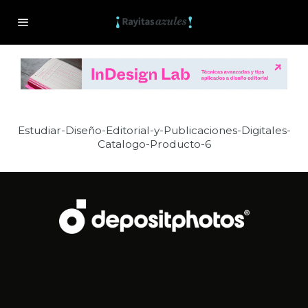
Estudiar-Diseño-Editorial-y-Publicaciones-Digitales-
Catalogo-Producto-6