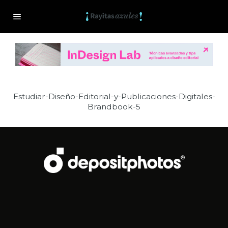
Estudiar-Diseño-Editorial-y-Publicaciones-Digitales-
Brandbook-5