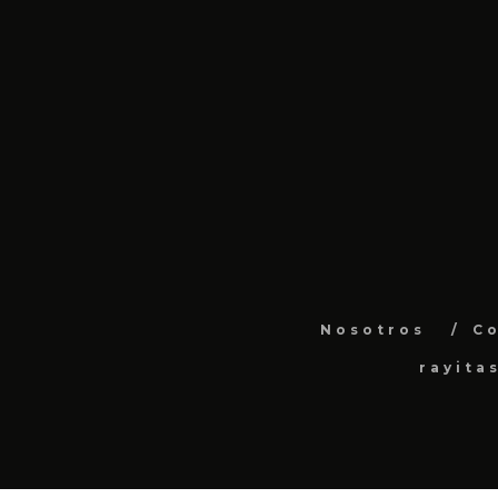
Nosotros
C
rayita