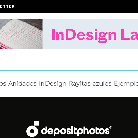
ETTER
A
los-Anidados-InDesign-Rayitas-azules-Ejempl