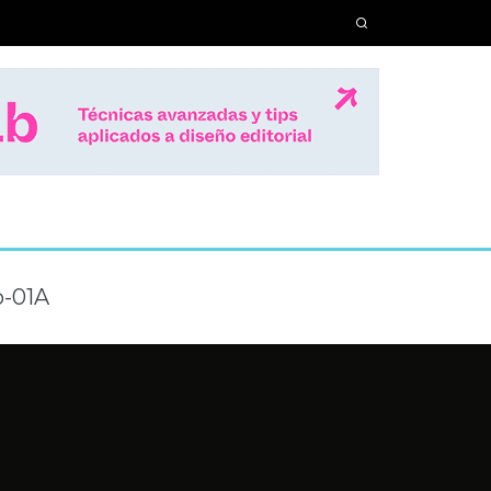
o-01A