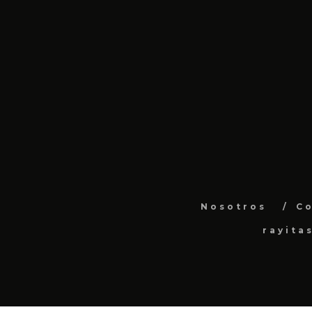
Nosotros
C
rayita