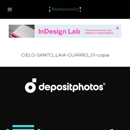
CIELO-SANTO_LAIA-GUARRO_01-copia