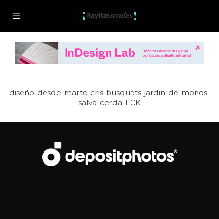
diseño-desde-marte-cris-busquets-jardin-de-monos-
salva-cerda-FCK