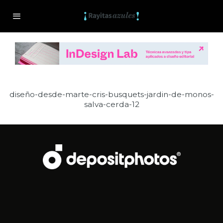
diseño-desde-marte-cris-busquets-jardin-de-monos-
salva-cerda-12