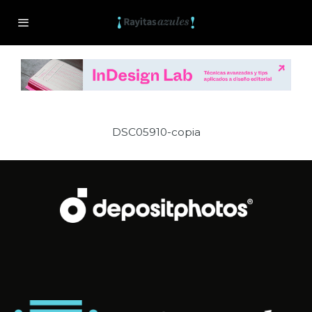
DSC05910-copia