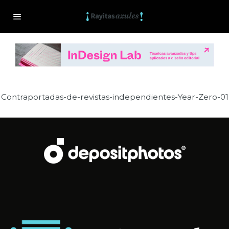
Contraportadas-de-revistas-independientes-Year-Zero-01