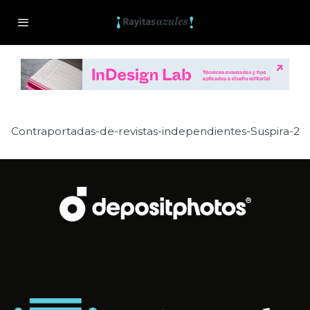
Contraportadas-de-revistas-independientes-Suspira-2