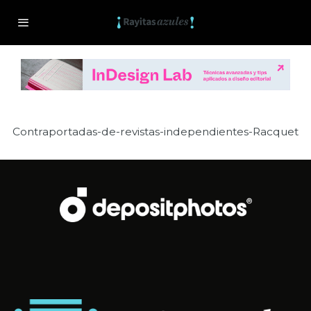
Contraportadas-de-revistas-independientes-Racquet