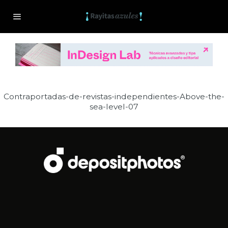
Contraportadas-de-revistas-independientes-Above-the-
sea-level-07