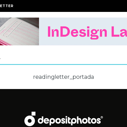
ETTER
A
readingletter_portada