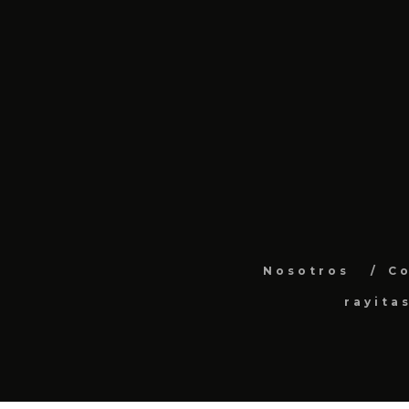
Nosotros
C
rayita