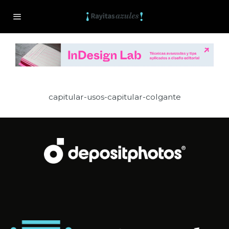
capitular-usos-capitular-colgante