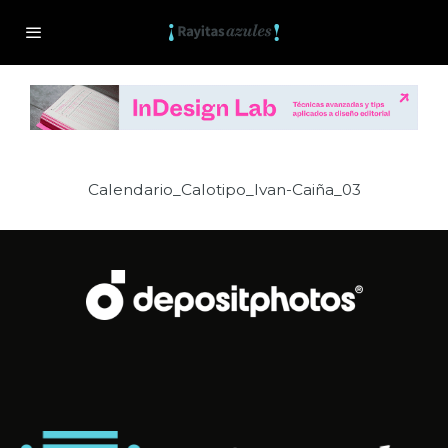
Calendario_Calotipo_Ivan-Caiña_03