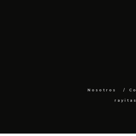
Nosotros
C
rayita