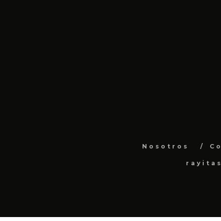
Nosotros
C
rayita