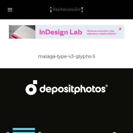
malaga-type-v3-glyphs-5