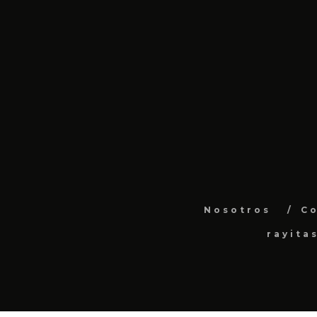
Nosotros
C
rayita