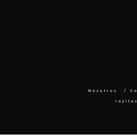
Nosotros
C
rayita