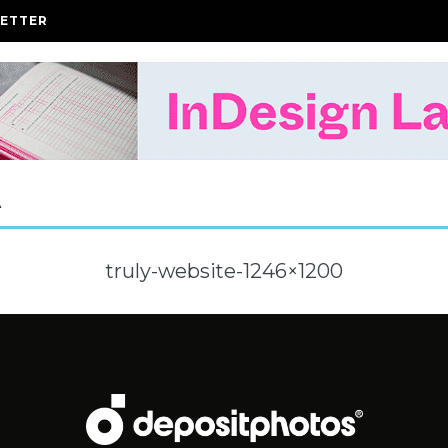
ETTER
A
truly-website-1246×1200